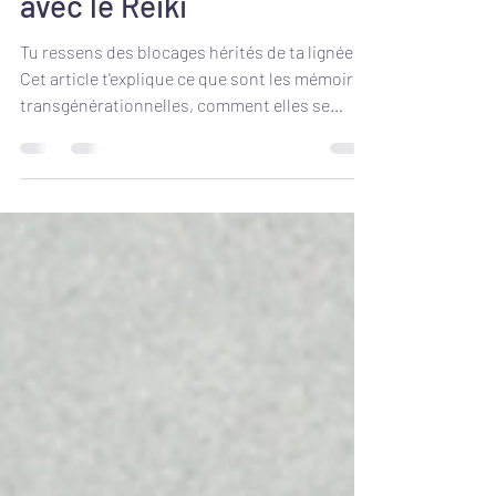
1 août 2025
6 min de lecture
Guérir sa lignée familiale
avec le Reiki
Tu ressens des blocages hérités de ta lignée ?
Cet article t'explique ce que sont les mémoires
transgénérationnelles, comment elles se
transmettent, et comment le Reiki peut t'aider
à t’en libérer. Grâce à l’énergie universelle et à
un protocole guidé, transforme ton héritage
familial en force. Découvre aussi un ebook
complet pour guérir ta lignée et explore le
Reiki comme outil d’harmonisation profonde.