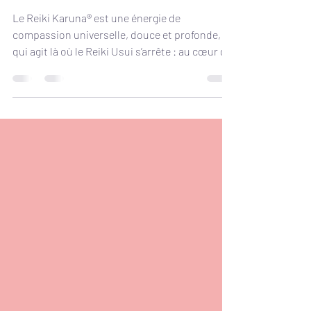
de soi
Le Reiki Karuna® est une énergie de
compassion universelle, douce et profonde,
qui agit là où le Reiki Usui s’arrête : au cœur de
nos mémoires, de notre inconscient et de
notre âme. Grâce à ses huit symboles
vibratoires, il permet d’apaiser les blessures
anciennes, de libérer les charges karmiques et
de retrouver l’unité intérieure. Une voie de
guérison et d’amour inconditionnel, pour soi
et pour le monde. ✨