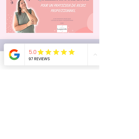
Phone
Email
Facebook
Les huiles essentielles
dans la pratique du
Reiki
Visioconférence et ebook
Tu peux voir la visioconférence réaliser
en collaboration avec Charlotte alias
@la.maison.de.lily
sur Youtube
.
Télécharge son ebook gratuitement en