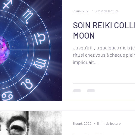
7 janv. 2021
3 min de lecture
SOIN REIKI COLL
MOON
Jusqu'à il y a quelques mois j
rituel chez vous à chaque plei
impliquait...
8 sept. 2020
8 min de lecture