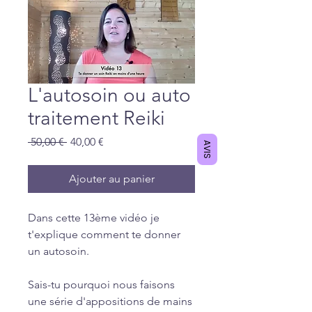
L'autosoin ou auto
traitement Reiki
Prix
Prix
 50,00 € 
40,00 €
AVIS
original
promotionnel
Ajouter au panier
Dans cette 13ème vidéo je
t'explique comment te donner
un autosoin.
Sais-tu pourquoi nous faisons
une série d'appositions de mains