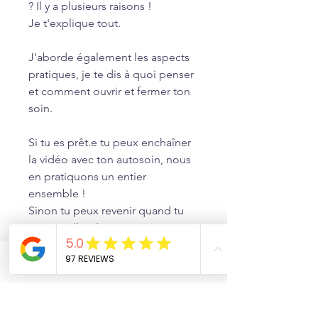
? Il y a plusieurs raisons !
Je t'explique tout.
J'aborde également les aspects
pratiques, je te dis à quoi penser
et comment ouvrir et fermer ton
soin.
Si tu es prêt.e tu peux enchaîner
la vidéo avec ton autosoin, nous
en pratiquons un entier
ensemble !
Sinon tu peux revenir quand tu
veux et aller directement à 23 min
30 pour faire cet autosoin en ma
compagnie.
Phone
Email
Facebook
Tu es parti.e pour une période de
purification de 21 jours.