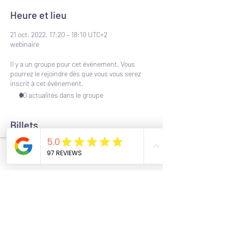
Heure et lieu
21 oct. 2022, 17:20 – 18:10 UTC+2
webinaire
Il y a un groupe pour cet événement. Vous
pourrez le rejoindre dès que vous vous serez
inscrit à cet événement.
20 actualités dans le groupe
Billets
Vente expirée
Phone
Email
Facebook
Type de billet
participant visio bi-mensuelle
Prix
0,00 €