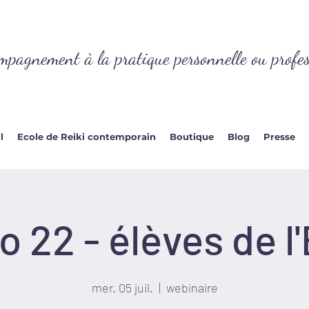
mpagnement à la pratique personnelle ou profes
l
Ecole de Reiki contemporain
Boutique
Blog
Presse
io 22 - élèves de l
mer. 05 juil.
  |  
webinaire