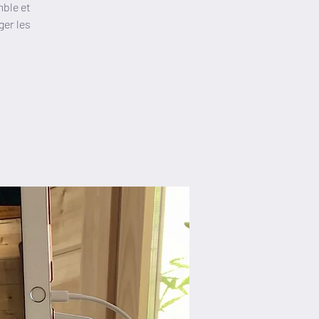
mble et
ger les