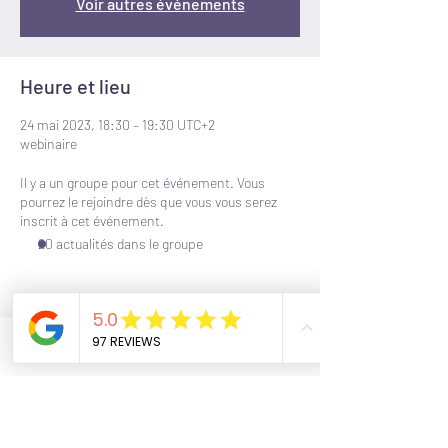
Voir autres événements
Heure et lieu
24 mai 2023, 18:30 – 19:30 UTC+2
webinaire
Il y a un groupe pour cet événement. Vous
pourrez le rejoindre dès que vous vous serez
inscrit à cet événement.
20 actualités dans le groupe
Billets
Phone
Email
Facebook
Vente expirée
Type de billet
participant visio bi-mensuelle