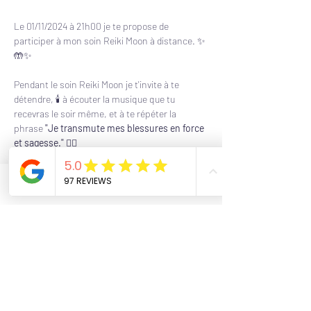
Le 01/11/2024 à 21h00 je te propose de 
participer à mon soin Reiki Moon à distance. ✨
🤲✨
Pendant le soin Reiki Moon je t'invite à te 
détendre, 🕯 à écouter la musique que tu 
recevras le soir même, et à te répéter la 
phrase 
"Je transmute mes blessures en force 
et sagesse."
 🧘‍♀️
A 21h30 le soin en direct se termine mais il se 
poursuit encore durant 3 jours. Pendant ces 3 
Phone
Email
Facebook
jours je t'invite à écouter le chant que je 
t'envoie par mail à volonté. N'hésites pas à 
chanter le mantra de la chanson, cela ne 
pourra qu'être encore plus bénéfique.
Pour information, cette playlist est un 
assemblage de méditations et chants sur 
youtube. Il s'agit uniquement d'un support et 