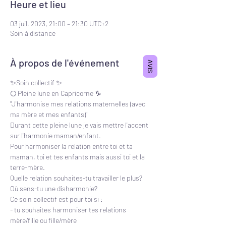
Heure et lieu
03 juil. 2023, 21:00 – 21:30 UTC+2
Soin à distance
À propos de l'événement
AVIS
✨Soin collectif ✨
🌕 Pleine lune en Capricorne ♑️
"J'harmonise mes relations maternelles (avec 
ma mère et mes enfants)"
Durant cette pleine lune je vais mettre l'accent 
sur l'harmonie maman/enfant.
Pour harmoniser la relation entre toi et ta 
maman, toi et tes enfants mais aussi toi et la 
terre-mère.
Quelle relation souhaites-tu travailler le plus?
Où sens-tu une disharmonie?
Ce soin collectif est pour toi si :
- tu souhaites harmoniser tes relations 
mère/fille ou fille/mère