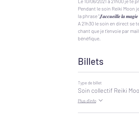
Le 10/06/2021 à 21h00 je te 
Pendant le soin Reiki Moon je 
la phrase "𝑱'𝒂𝒄𝒄𝒖𝒆𝒊𝒍𝒍𝒆 𝒍𝒂 𝒎𝒂𝒈𝒊𝒆 𝒒
A 21h30 le soin en direct se t
chant que je t'envoie par mai
bénéfique.
Billets
Type de billet
Soin collectif Reiki Mo
Plus d'info