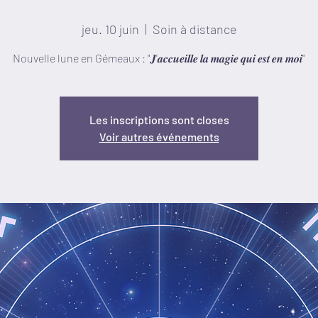
jeu. 10 juin
  |  
Soin à distance
Nouvelle lune en Gémeaux : "𝑱'𝒂𝒄𝒄𝒖𝒆𝒊𝒍𝒍𝒆 𝒍𝒂 𝒎𝒂𝒈𝒊𝒆 𝒒𝒖𝒊 𝒆𝒔𝒕 𝒆𝒏 𝒎𝒐𝒊"
Les inscriptions sont closes
Voir autres événements