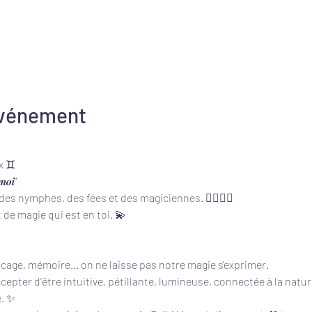
événement
️ ♊️
 𝒎𝒐𝒊"
des nymphes, des fées et des magiciennes. 🧚‍♀️🧙‍♀️
rt de magie qui est en toi. 💫
locage, mémoire... on ne laisse pas notre magie s'exprimer.
cepter d'être intuitive, pétillante, lumineuse, connectée à la natur
e. ✨