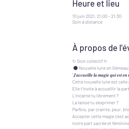
Heure et lieu
10 juin 2021, 21:00 – 21:30
Soin à distance
À propos de l'
✨ Soin collectif ✨
 🌑 Nouvelle lune en Gémeaux
"𝑱'𝒂𝒄𝒄𝒖𝒆𝒊𝒍𝒍𝒆 𝒍𝒂 𝒎𝒂𝒈𝒊𝒆 𝒒𝒖𝒊 𝒆𝒔𝒕 𝒆𝒏
Cette nouvelle lune est celle 
Elle t'invite à accueillir la pa
L'incarne tu librement ?
La laisse tu s'exprimer ?
Parfois, par crainte, peur, b
Accepter cette magie c'est ac
notre part sacrée et féminin