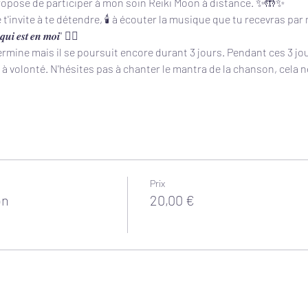
propose de participer à mon soin Reiki Moon à distance. ✨🤲✨
t'invite à te détendre, 🕯 à écouter la musique que tu recevras par mai
𝒖𝒊 𝒆𝒔𝒕 𝒆𝒏 𝒎𝒐𝒊" 🧘‍♀️
ermine mais il se poursuit encore durant 3 jours. Pendant ces 3 jours
l à volonté. N'hésites pas à chanter le mantra de la chanson, cela 
Prix
on
20,00 €