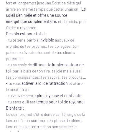
fort et longtemps jusqu’au Solstice d’été qui 
arrive en même temps que cette lunaison.  
Le 
soleil s’en mêle et offre une source 
énergétique supplémentaire,
 et de poids, pour 
t’aider à rayonner.
Ce soin est pour toi si :
- tu te sens parfois 
invisible
 aux yeux de 
monde, de tes proches, tes collègues, ton 
patron ou éventuellement de tes clients 
potentiels
- tu as envie de
 diffuser ta lumière autour de 
toi
, par le biais de ton rire, ta joie mais aussi 
tes connaissances, tes savoirs, tes produits...
- 
tu veux
 activer la loi de l’attraction 
et attirer 
le positif à toi
- tu veux te sentir
 plus joyeuse et confiante
- tu sens qu’il est 
temps pour toi de rayonner
Bienfaits :
Ce soin promet d’être dense car l’énergie de la 
lune est à son summum en phase de pleine 
lune et le soleil entre dans son solstice le 