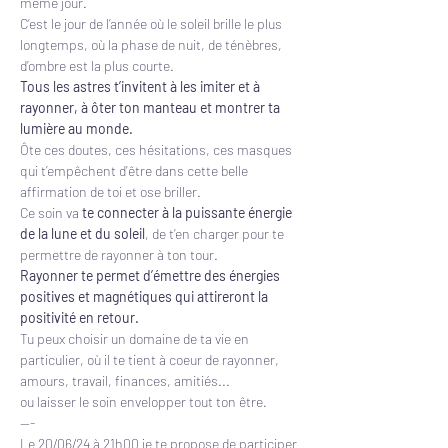
même jour.
C’est le jour de l’année où le soleil brille le plus 
longtemps, où la phase de nuit, de ténèbres, 
d’ombre est la plus courte.
Tous les astres t’invitent à les imiter et à 
rayonner, à ôter ton manteau et montrer ta 
lumière au monde.
Ôte ces doutes, ces hésitations, ces masques 
qui t’empêchent d’être dans cette belle 
affirmation de toi et ose briller.
Ce soin va 
te connecter à la puissante énergie 
de la lune et du soleil
, de t’en charger pour te 
permettre de rayonner à ton tour.
Rayonner te permet d’émettre des énergies 
positives et magnétiques qui attireront la 
positivité en retour.
Tu peux choisir un domaine de ta vie en 
particulier, où il te tient à coeur de rayonner, 
amours, travail, finances, amitiés...
ou laisser le soin envelopper tout ton être.
---
Le 20/06/24 à 21h00 je te propose de participer 