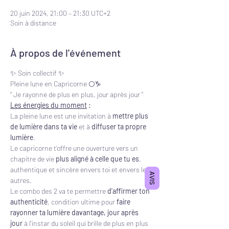
20 juin 2024, 21:00 – 21:30 UTC+2
Soin à distance
À propos de l'événement
✨ Soin collectif ✨
Pleine lune en Capricorne 🌕♑️
" Je rayonne de plus en plus, jour après jour "
Les énergies du moment
 :
La pleine lune est une invitation à 
mettre plus 
de lumière dans ta vie 
et à 
diffuser ta propre 
lumière
.
Le capricorne t’offre une ouverture vers un 
chapitre de vie 
plus
aligné à celle que tu es
, 
authentique et sincère envers toi et envers les 
AVIS
autres.
Le combo des 2 va te permettre 
d’affirmer ton 
authenticité
, condition ultime pour 
faire 
rayonner ta lumière davantage, jour après 
jour
 à l’instar du soleil qui brille de plus en plus 