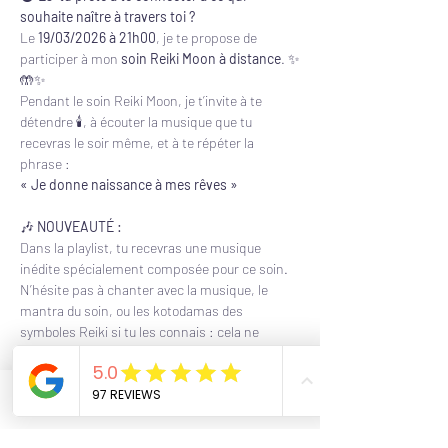
souhaite naître à travers toi ?
Le 
19/03/2026 à 21h00
, je te propose de 
participer à mon 
soin Reiki Moon à distance
. ✨
🤲✨
Pendant le soin Reiki Moon, je t’invite à te 
détendre 🕯, à écouter la musique que tu 
recevras le soir même, et à te répéter la 
phrase :
« Je donne naissance à mes rêves »
🎶 
NOUVEAUTÉ :
Dans la playlist, tu recevras une musique 
inédite spécialement composée pour ce soin.
N’hésite pas à chanter avec la musique, le 
mantra du soin, ou les kotodamas des 
symboles Reiki si tu les connais : cela ne 
pourra qu’être encore plus bénéfique.
À 
21h30
, le soin en direct se termine, mais il se 
poursuit encore durant 
3 jours
.
Phone
Email
Facebook
Pendant ces 3 jours, je t’invite à écouter les 
musiques que je t’envoie par mail à volonté.