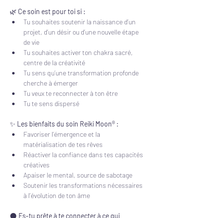
🌿 
Ce soin est pour toi si :
Tu souhaites soutenir la naissance d’un 
projet, d’un désir ou d’une nouvelle étape 
de vie
Tu souhaites activer ton chakra sacré, 
centre de la créativité
Tu sens qu’une transformation profonde 
cherche à émerger
Tu veux te reconnecter à ton être
Tu te sens dispersé
✨ 
Les bienfaits du soin Reiki Moon® :
Favoriser l’émergence et la 
matérialisation de tes rêves
Réactiver la confiance dans tes capacités 
créatives
Apaiser le mental, source de sabotage
Soutenir les transformations nécessaires 
à l’évolution de ton âme
🌑 
Es-tu prête à te connecter à ce qui 