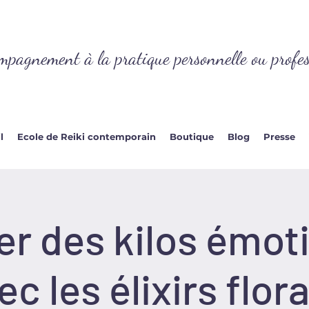
mpagnement à la pratique personnelle ou profes
l
Ecole de Reiki contemporain
Boutique
Blog
Presse
ger des kilos émot
ec les élixirs flor