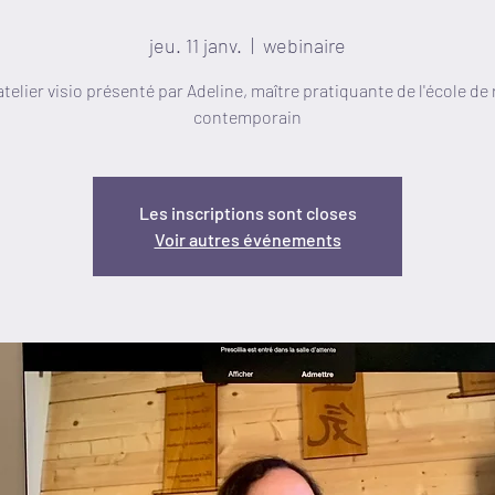
jeu. 11 janv.
  |  
webinaire
telier visio présenté par Adeline, maître pratiquante de l'école de 
contemporain
Les inscriptions sont closes
Voir autres événements