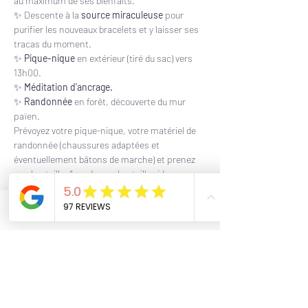
au maximum de ses bienfaits.
✨ Descente à la 
source miraculeuse 
pour 
purifier les nouveaux bracelets et y laisser ses 
tracas du moment.
✨ 
Pique-nique 
en extérieur (tiré du sac) vers 
13h00.
✨ 
Méditation d'ancrage.
✨ 
Randonnée 
en forêt, découverte du mur 
païen. 
Prévoyez votre pique-nique, votre matériel de 
randonnée (chaussures adaptées et 
éventuellement bâtons de marche) et prenez 
une bouteille d'eau. (+ une bouteille vide pour 
récupérer l'eau de la source miraculeuse si vous 
le souhaitez)
S'il pleut très peu la sortie est maintenue, s'il 
Phone
Email
Facebook
pleut averse la sortie sera reportée (vous 
pourrez au choix, être remboursé(e) ou vous 
inscrire en priorité pour la nouvelle date).  
🏔 🥾 Une bonne condition physique est 
nécessaire pour participer à cette journée qui 
demande de marcher environ 
5 km en milieu 