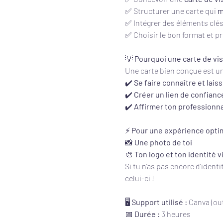
✅ Structurer une carte qui 
m
✅ Intégrer des éléments clés 
✅ Choisir le bon format et pr
💡 
Pourquoi une carte de vis
Une carte bien conçue est un
✔️ 
Se faire connaître et lais
✔️ 
Créer un lien de confianc
✔️ 
Affirmer ton professionna
⚡ 
Pour une expérience optim
📸 
Une photo de toi 
🎨 
Ton logo et ton identité v
Si tu n’as pas encore d’identit
celui-ci !
🖥️ 
Support utilisé :
 Canva (out
📅 
Durée :
 3 heures