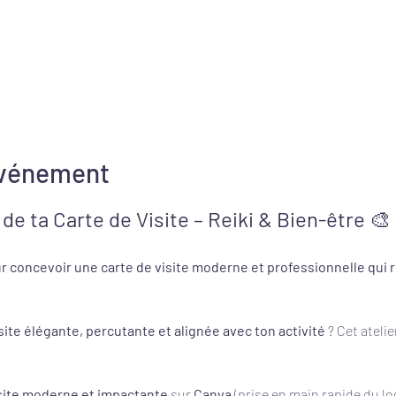
événement
 de ta Carte de Visite – Reiki & Bien-être
 🎨
r concevoir une carte de visite moderne et professionnelle qui ref
site élégante, percutante et alignée avec ton activité
 ? Cet atelie
:
isite moderne et impactante
 sur 
Canva
 (prise en main rapide du log