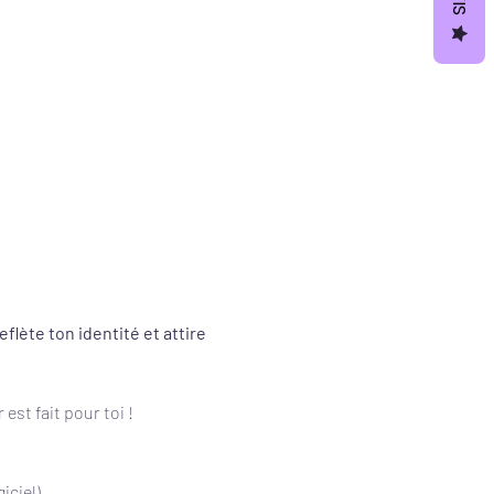
lète ton identité et attire 
r est fait pour toi !
iciel)