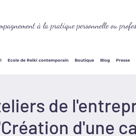
mpagnement à la pratique personnelle ou profes
l
Ecole de Reiki contemporain
Boutique
Blog
Presse
eliers de l'entre
"Création d'une c