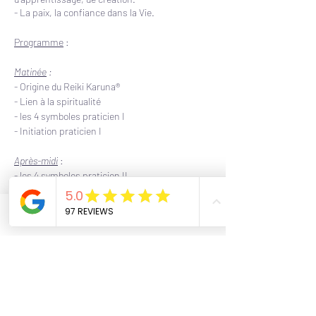
- La paix, la confiance dans la Vie.
Programme
:
Matinée
:
- Origine du Reiki Karuna®
- Lien à la spiritualité
- les 4 symboles praticien I
- Initiation praticien I
Après-midi
:
- les 4 symboles praticien II
- Initiation praticien II
- Méditation guidée : Guérir la partie-sombre de
soi-même
Phone
Email
Facebook
- Utilisation des symboles pendant un soin
- Chanter les mantras
Le tarif de ce stage est de 290€ (possibilité de
régler sur place, contacte-moi pour réserver ta
place pour cette formation)