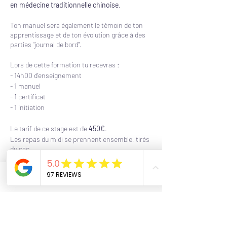
en médecine traditionnelle chinoise
.
Ton manuel sera également le témoin de ton
apprentissage et de ton évolution grâce à des
parties "journal de bord".
Lors de cette formation tu recevras :
- 14h00 d'enseignement
- 1 manuel
- 1 certificat
- 1 initiation
Le tarif de ce stage est de
450€
.
Les repas du midi se prennent ensemble, tirés
du sac.
Les horaires sont approximativement 09h00 -
12h30 et 13h30 - 17h00
Phone
Email
Facebook
Programme
9:00 - 12:00