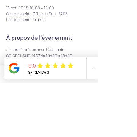
18 oct. 2023, 10:00 – 18:00
Geispolsheim, 7 Rue du Fort, 67118
Geispolsheim, France
À propos de l'événement
Je serais présente au Cultura de 
GEISPOLSHEIM 67 de 10h00 à 18h00.
C'est le moment de faire dédicacer ton livre et 
tes oracles, de me poser tes questions et de 
participer aux 3 ateliers que je propose :
Phone
Email
Facebook
11h00 : Exercice de ressenti énergétique : la 
boule de ki
15h00 : La méditation gassho pour s'apaiser et 
se recentrer en 5 minutes
17h00 : Le pouvoir des sankalpas et de la loi de 
l'attraction
Partager cet événement