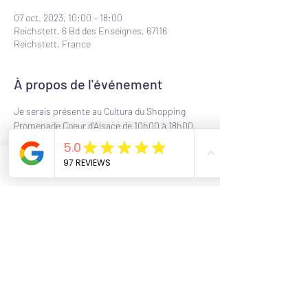
07 oct. 2023, 10:00 – 18:00
Reichstett, 6 Bd des Enseignes, 67116
Reichstett, France
À propos de l'événement
Je serais présente au Cultura du Shopping 
Promenade Coeur d'Alsace de 10h00 à 18h00.
C'est le moment de faire dédicacer ton livre et 
tes oracles, de me poser tes questions et de 
participer aux 3 ateliers que je propose :
Phone
Email
Facebook
11h00 : Exercice de ressenti énergétique : la 
boule de ki
15h00 : La méditation gassho pour s'apaiser et 
se recentrer en 5 minutes
17h00 : Le pouvoir des sankalpas et de la loi de 
l'attraction
Partager cet événement