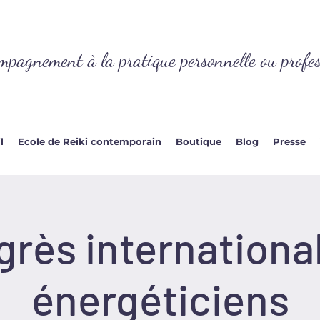
mpagnement à la pratique personnelle ou profes
l
Ecole de Reiki contemporain
Boutique
Blog
Presse
rès internationa
énergéticiens