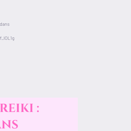
 dans
Af_IOL1g