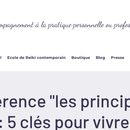
mpagnement à la pratique personnelle ou profes
l
Ecole de Reiki contemporain
Boutique
Blog
Presse
rence "les princi
 : 5 clés pour vivr