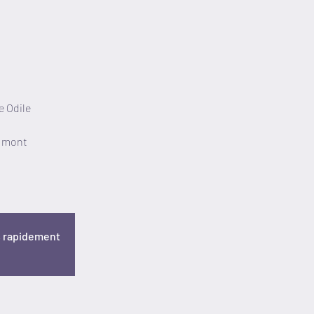
e Odile
u mont
s rapidement