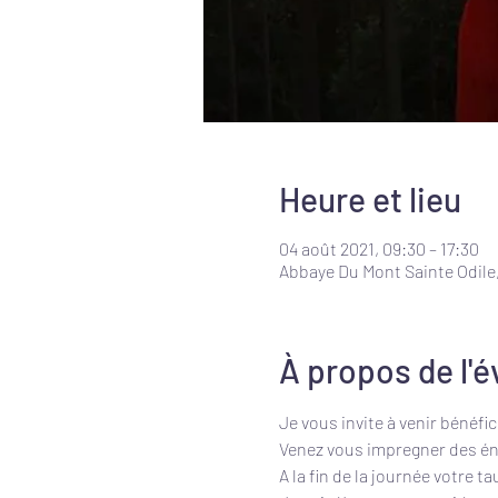
Heure et lieu
04 août 2021, 09:30 – 17:30
Abbaye Du Mont Sainte Odile,
À propos de l'
Je vous invite à venir bénéfi
Venez vous impregner des éne
A la fin de la journée votre t