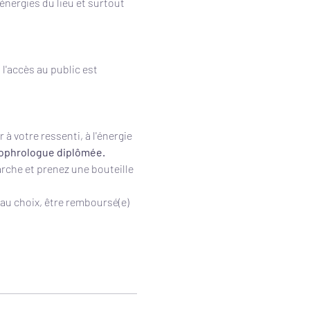
nergies du lieu et surtout 
l'accès au public est 
à votre ressenti, à l'énergie 
sophrologue diplômée.
che et prenez une bouteille 
z au choix, être remboursé(e) 