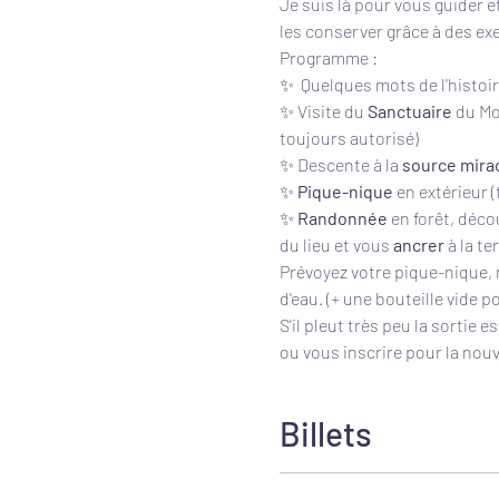
Je suis là pour vous guider 
les conserver grâce à des exe
Programme :  
✨  Quelques mots de l'histoire
✨ Visite du 
Sanctuaire 
du Mon
toujours autorisé)
✨ Descente à la 
source mira
✨ 
Pique-nique 
en extérieur (
✨ 
Randonnée 
en forêt, déco
du lieu et vous 
ancrer 
à la te
Prévoyez votre pique-nique,
d'eau. (+ une bouteille vide 
S'il pleut très peu la sortie 
ou vous inscrire pour la nouve
Billets