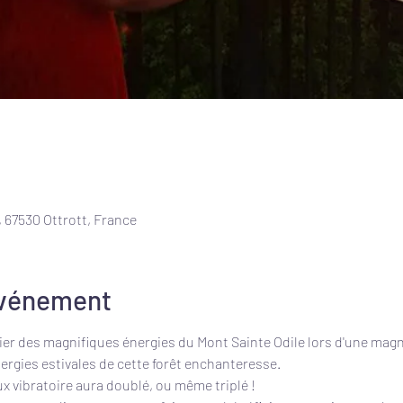
 67530 Ottrott, France
événement
cier des magnifiques énergies du Mont Sainte Odile lors d'une magn
rgies estivales de cette forêt enchanteresse.
aux vibratoire aura doublé, ou même triplé ! 