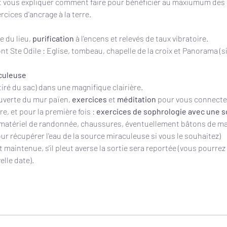
et vous expliquer comment faire pour bénéficier au maxiumum des é
rcices d'ancrage à la terre.
 du lieu, 
purification 
à l'encens et relevés de taux vibratoire.
t Ste Odile : Eglise, tombeau, chapelle de la croix et Panorama (si 
culeuse
tiré du sac) dans une magnifique clairière.
uverte du mur païen, 
exercices 
et 
méditation 
pour vous connecter 
rre, et pour la première fois : 
exercices de sophrologie avec une 
 matériel de randonnée, chaussures, éventuellement bâtons de mar
pour récupérer l'eau de la source miraculeuse si vous le souhaitez)
est maintenue, s'il pleut averse la sortie sera reportée (vous pourre
lle date).  