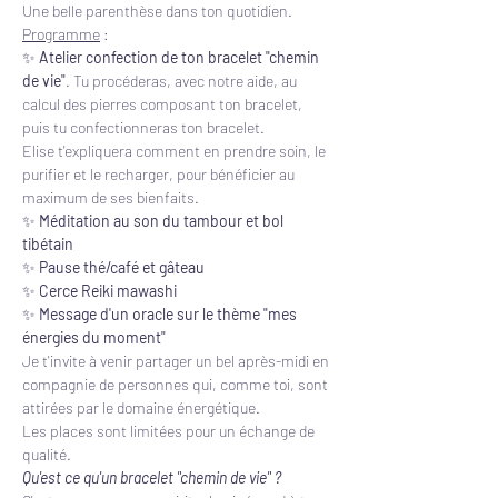
Une belle parenthèse dans ton quotidien.
Programme
 :  
✨ 
Atelier confection de ton bracelet "chemin 
de vie"
. Tu procéderas, avec notre aide, au 
calcul des pierres composant ton bracelet, 
puis tu confectionneras ton bracelet.
Elise t'expliquera comment en prendre soin, le 
purifier et le recharger, pour bénéficier au 
maximum de ses bienfaits.
✨ 
Méditation au son du tambour et bol 
tibétain
✨ 
Pause thé/café et gâteau
✨ 
Cerce Reiki mawashi
✨ 
Message d'un oracle sur le thème "mes 
énergies du moment"
Je t'invite à venir partager un bel après-midi en 
compagnie de personnes qui, comme toi, sont 
attirées par le domaine énergétique.
Les places sont limitées pour un échange de 
qualité.
Qu'est ce qu'un bracelet "chemin de vie" ?