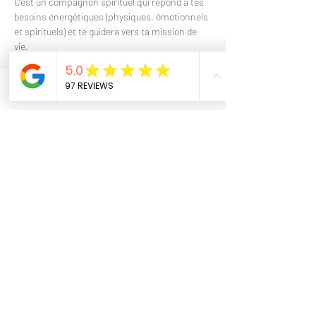
C'est un compagnon spirituel qui répond à tes 
besoins énergétiques (physiques, émotionnels 
et spirituels) et te guidera vers ta mission de 
vie.
Il est composé de 8 pierres, chacune ayant 
une signification et une position spécifique sur 
le bracelet.
Phone
Email
Facebook
Ce bracelet est unique, il te correspond 
personnellement.
Les pierres qui le constitue et leur position 
sont calculés sur la base de la numérologie de 
ton identité. (noms, prénoms, date de
naissance).
Billets
Complet
Type de billet
atelier bracelet chemin de vie