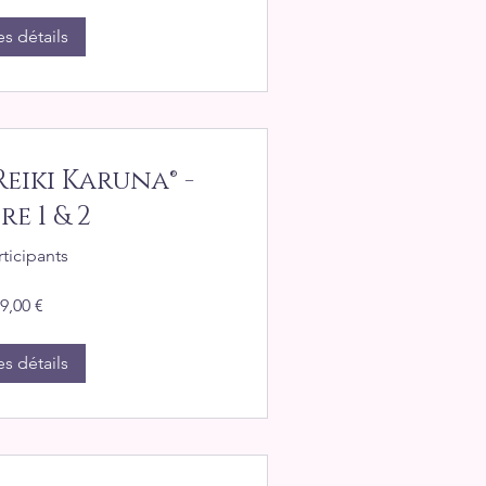
es détails
eiki Karuna® -
e 1 & 2
rticipants
9,00 €
es détails