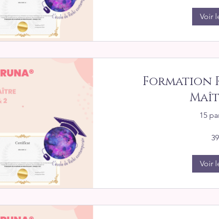
Voir l
Formation R
Maîtr
15 pa
39
Voir l