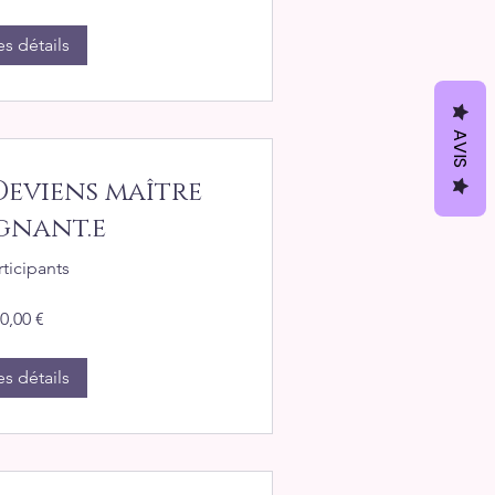
es détails
AVIS
Deviens maître
gnant.e
rticipants
0,00 €
es détails