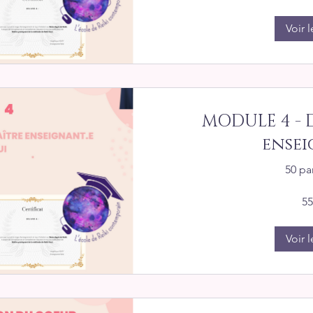
Voir l
MODULE 4 - 
ensei
50 pa
55
Voir l