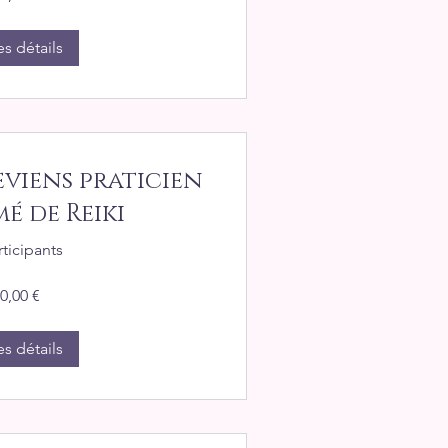
es détails
eviens praticien
é de Reiki
rticipants
0,00 €
es détails