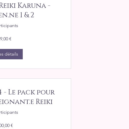
eiki Karuna -
n.ne 1 & 2
rticipants
9,00 €
es détails
 - Le pack pour
ignant.e Reiki
rticipants
00,00 €