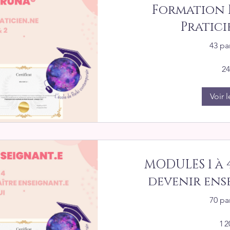
Formation R
Praticie
43 pa
24
Voir l
MODULES 1 à 4
devenir ense
70 pa
1 2