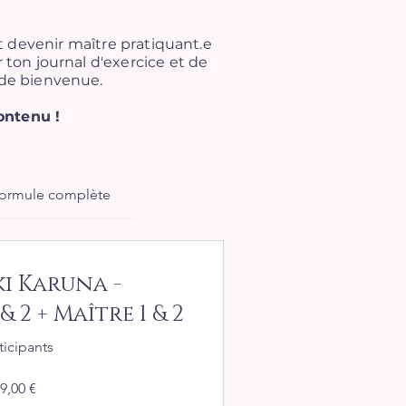
t devenir maître pratiquant.e
 ton journal d'exercice et de
s de bienvenue.
ontenu !
ormule complète
ki Karuna -
& 2 + Maître 1 & 2
ticipants
9,00 €