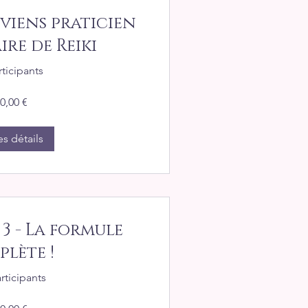
viens praticien
re de Reiki
rticipants
0,00 €
es détails
3 - La formule
lète !
rticipants