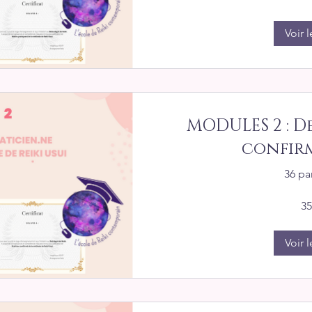
Voir l
MODULES 2 : D
confirm
36 pa
35
Voir l