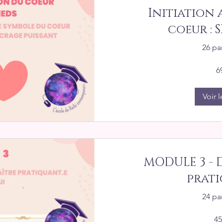
Initiation 
coeur : S
26 pa
6
Voir l
MODULE 3 - 
prati
24 pa
45