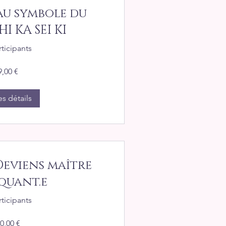
au symbole du
HI KA SEI KI
rticipants
9,00 €
es détails
Deviens maître
quant.e
rticipants
0,00 €