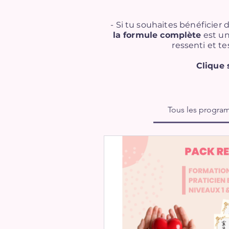
- Si tu souhaites bénéficie
la formule complète
est un
ressenti et t
Clique 
Tous les progr