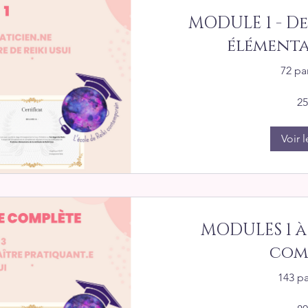
MODULE 1 - De
élémentai
72 pa
25
Voir l
MODULES 1 à 
comp
143 pa