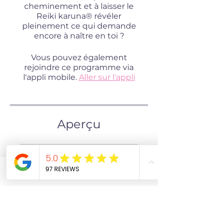
cheminement et à laisser le
Reiki karuna® révéler
pleinement ce qui demande
encore à naître en toi ?
Vous pouvez également
rejoindre ce programme via
l'appli mobile.
Aller sur l'appli
Aperçu
Formation Maître Reiki
karuna®
Phone
Email
Facebook
.
27 étapes