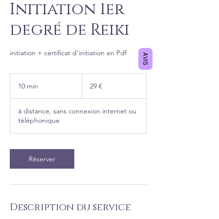
Initiation 1er
degré de Reiki
initiation + certificat d'initiation en Pdf
AVIS
29
euros
10 min
1
29 €
0
m
à distance, sans connexion internet ou
i
téléphonique
n
Réserver
Description du service