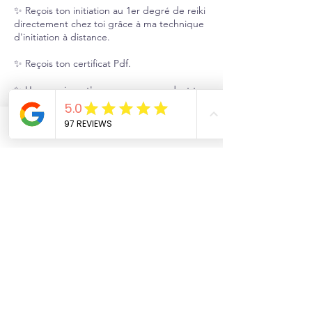
✨ Reçois ton initiation au 1er degré de reiki
directement chez toi grâce à ma technique
d'initiation à distance.
✨ Reçois ton certificat Pdf.
✨ Une musique t'accompagne pendant ton
initiation, et va servir de soutien
énergétique mais aussi de chronomètre.
Phone
Email
Facebook
Coordonnées
0750048383
contact@mamoonbyangelique.fr
241 Rue Meyer, Valff, France