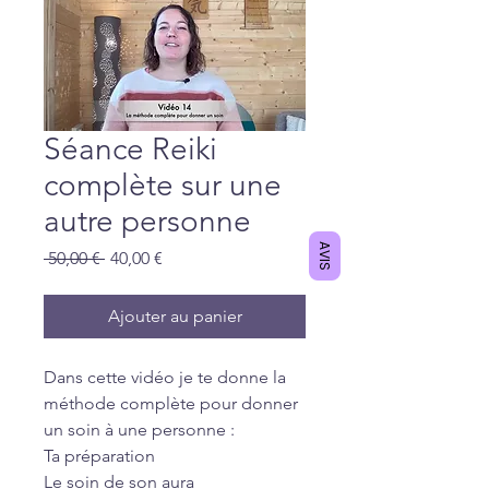
Séance Reiki
complète sur une
autre personne
AVIS
Prix
Prix
 50,00 € 
40,00 €
original
promotionnel
Ajouter au panier
Dans cette vidéo je te donne la
méthode complète pour donner
un soin à une personne :
Ta préparation
Le soin de son aura