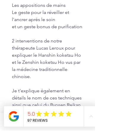
Les appositions de mains
Le geste pour la réveiller et
l'ancrer après le soin
et un geste bonus de purification
2 interventions de notre
thérapeute Lucas Leroux pour
expliquer le Hanshin koketsu Ho
et le Zenshin koketsu Ho vus par
la médecine traditionnelle
chinoise.
Je t'explique également en
détails le nom de ces techniques
ainsi que celui du Byosen Reikan
Ho.
Phone
Email
Facebook
Nous pratiquons un soin